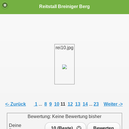
Reitstall Breiniger Berg
rei10.jpg
<- Zurück
1
...
8
9
10
11
12
13
14
...
23
Weiter ->
Bewertung: Keine Bewertung bisher
Deine
10 (Beste)
Bewerten