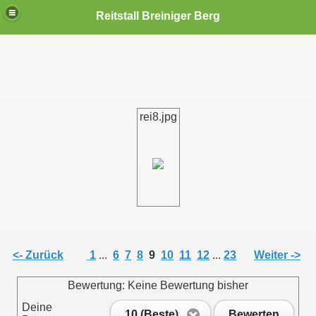
Reitstall Breiniger Berg
rei8.jpg
<- Zurück
1
...
6
7
8
9
10
11
12
...
23
Weiter ->
Bewertung: Keine Bewertung bisher
Deine
10 (Beste)
Bewerten