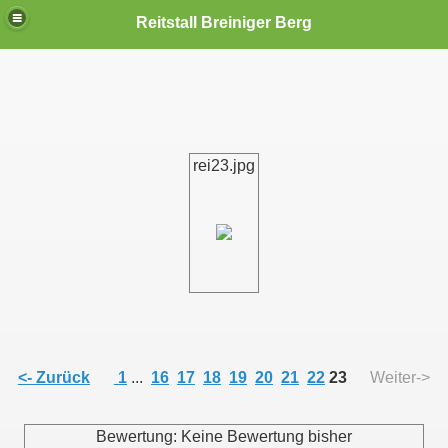
Reitstall Breiniger Berg
rei23.jpg
<- Zurück
1
...
16
17
18
19
20
21
22
23
Weiter->
Bewertung: Keine Bewertung bisher