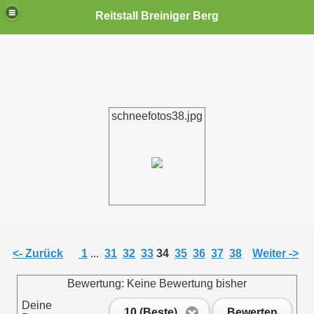
Reitstall Breiniger Berg
schneefotos38.jpg
<- Zurück
1
...
31
32
33
34
35
36
37
38
Weiter ->
Bewertung: Keine Bewertung bisher
Deine
10 (Beste)
Bewerten